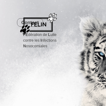
Contact
FE
dération de
L
utte
contre les
I
nfections
N
osocomiales