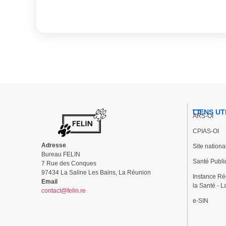
LIENS UT
ARS-OI
CPIAS-OI
Adresse
Site nation
Bureau FELIN
Santé Publi
7 Rue des Conques
97434 La Saline Les Bains, La Réunion
Instance Ré
Email
la Santé - 
contact@felin.re
e-SIN