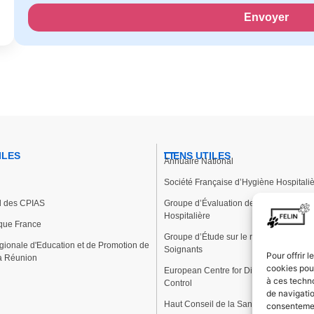
Envoyer
Alternative:
ILES
LIENS UTILES
Annuaire National
Société Française d’Hygiène Hospitali
al des CPIAS
Groupe d’Évaluation des Pratiques en
Hospitalière
que France
Groupe d’Étude sur le risque d’Exposit
gionale d'Education et de Promotion de
Soignants
Pour offrir 
La Réunion
cookies pour
European Centre for Disease Preventi
à ces techn
Control
de navigatio
Haut Conseil de la Santé Publique
consentement