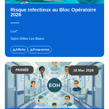
Risque Infectieux au Bloc Opératoire
2026
Lux*
Saint-Gilles Les Bains
Affiche
Programme
PASSÉE
18 Mar. 2026