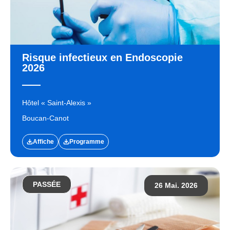
Risque infectieux en Endoscopie
2026
Hôtel « Saint-Alexis »
Boucan-Canot
Affiche
Programme
PASSÉE
26 Mai. 2026