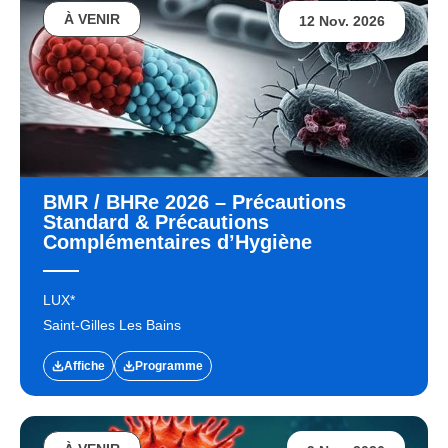
À VENIR
12 Nov. 2026
BMR / BHRe 2026 – Précautions
Standard & Précautions
Complémentaires d’Hygiène
LUX*
Saint-Gilles Les Bains
Affiche
Programme