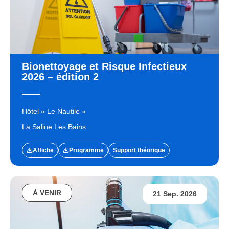
Bionettoyage et Risque Infectieux
2026 – édition 2
Hôtel « Le Nautile »
La Saline Les Bains
Affiche
Programme
Support théorique
À VENIR
21 Sep. 2026