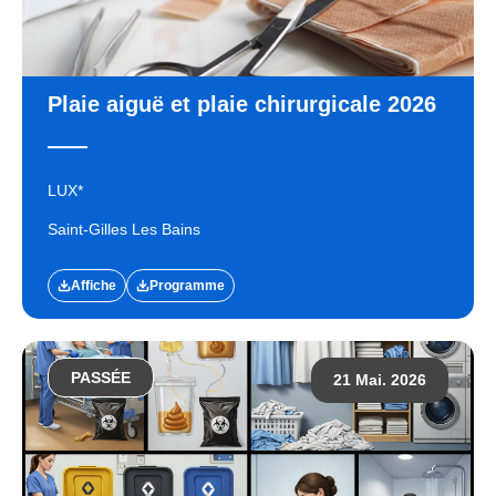
Plaie aiguë et plaie chirurgicale 2026
LUX*
Saint-Gilles Les Bains
Affiche
Programme
PASSÉE
21 Mai. 2026