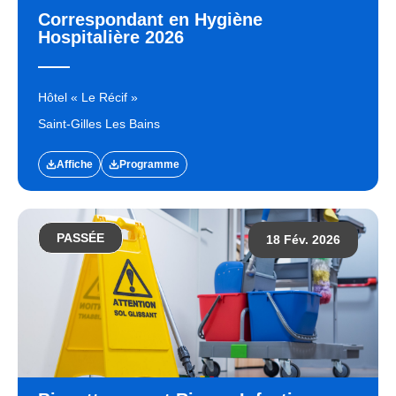
Correspondant en Hygiène
Hospitalière 2026
Hôtel « Le Récif »
Saint-Gilles Les Bains
Affiche
Programme
PASSÉE
18 Fév. 2026