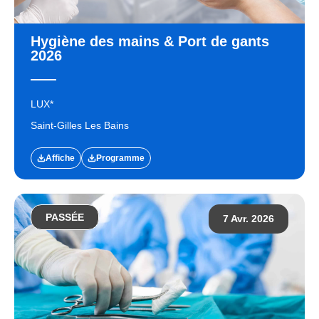
Hygiène des mains & Port de gants
2026
LUX*
Saint-Gilles Les Bains
Affiche
Programme
PASSÉE
7 Avr. 2026