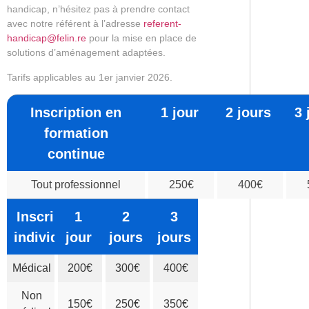
handicap, n’hésitez pas à prendre contact
avec notre référent à l’adresse
referent-
handicap@felin.re
pour la mise en place de
solutions d’aménagement adaptées.
Tarifs applicables au 1er janvier 2026.
Inscription en
1 jour
2 jours
3 
formation
continue
Tout professionnel
250€
400€
Inscription
1
2
3
individuelle
jour
jours
jours
Médical
200€
300€
400€
Non
150€
250€
350€