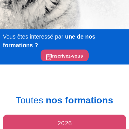
Vous êtes interessé par
une de nos
formations ?
Inscrivez-vous
Toutes
nos formations
2026