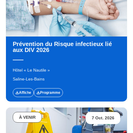
Prévention du Risque infectieux lié
aux DIV 2026
Hôtel « Le Nautile »
Saline-Les-Bains
Affiche
Programme
À VENIR
7 Oct. 2026