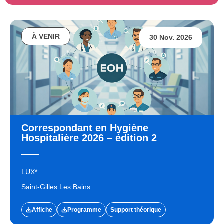
À VENIR
30 Nov. 2026
Correspondant en Hygiène
Hospitalière 2026 – édition 2
LUX*
Saint-Gilles Les Bains
Affiche
Programme
Support théorique