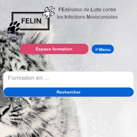
FE
dération de
L
utte contre
les
I
nfections
N
osocomiales
Espace formation
Menu
Rechercher