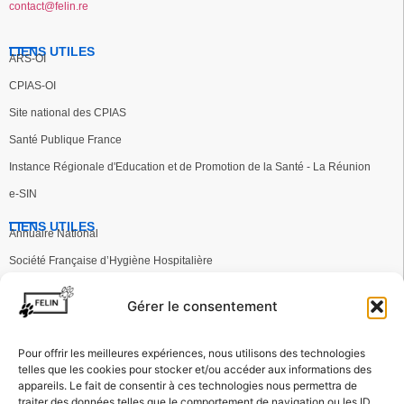
contact@felin.re
LIENS UTILES
ARS-OI
CPIAS-OI
Site national des CPIAS
Santé Publique France
Instance Régionale d'Education et de Promotion de la Santé - La Réunion
e-SIN
LIENS UTILES
Annuaire National
Société Française d’Hygiène Hospitalière
Groupe d’Évaluation des Pratiques en Hygiène Hospitalière
Gérer le consentement
Groupe d’Étude sur le risque d’Exposition des Soignants
European Centre for Disease Prevention and Control
Pour offrir les meilleures expériences, nous utilisons des technologies
telles que les cookies pour stocker et/ou accéder aux informations des
Haut Conseil de la Santé Publique
appareils. Le fait de consentir à ces technologies nous permettra de
Haute Autorité de Santé
traiter des données telles que le comportement de navigation ou les ID