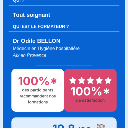
QUI ?
Tout soignant
QUI EST LE FORMATEUR ?
Dr Odile BELLON
Médecin en Hygiène hospitalière
Aix en Provence
100%*
100%*
des participants
recommandent nos
de satisfaction
formations