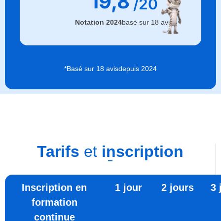
19,8
/20
Notation 2024
basé sur 18 avis
*Basé sur 18 avis
depuis 2024
Tarifs
et
inscription
Inscription en
1 jour
2 jours
3 
formation
continue