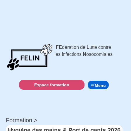
FE
dération de
L
utte contre
les
I
nfections
N
osocomiales
Espace formation
Menu
Formation >
Hygiène des mains & Port de gants 2026